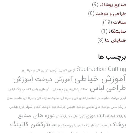
صنایع پوشاک
(9)
طراحی و دوخت
(8)
مقالات
(19)
نمایشگاه
(1)
همایش ها
(3)
برچسب ها
Subtraction Cutting
آزمون ادواری
آزمون ادواری فنی و حرفه ای
آموزش خیاطی
آموزش
آموزش دوخت
طراحی لباس
استانداردهای فنی و حرفه ای
الگوسازی لباس
انتخاب رنگ لباس
ایران مهارت
تعاریف در استانداردهای فنی و حرفه ای
تفاوت مدارک فنی و حرفه ای
تناسب مدل
و رنگ لباس
دوخت های تزئینی
دوخت کاپشن
دوخت کت
دوخت کت و شلوار
دوره طراحی
دوره های صنایع
دوره نازک دوزی
با رایانه
دوره های صنایع دستی
سابترکشن کاتینگ
پوشاک
رسم مانتو مولر
رنگ لباس با چهره و اندام