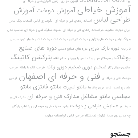
Subtraction Cutting
آزمون ادواری
آزمون ادواری فنی و حرفه ای
آموزش خیاطی
آموزش
آموزش دوخت
طراحی لباس
استانداردهای فنی و حرفه ای
الگوسازی لباس
انتخاب رنگ لباس
ایران مهارت
تعاریف در استانداردهای فنی و حرفه ای
تفاوت مدارک فنی و حرفه ای
تناسب مدل
و رنگ لباس
دوخت های تزئینی
دوخت کاپشن
دوخت کت
دوخت کت و شلوار
دوره طراحی
دوره های صنایع
دوره نازک دوزی
با رایانه
دوره های صنایع دستی
سابترکشن کاتینگ
پوشاک
رسم مانتو مولر
رنگ لباس با چهره و اندام
ضخیم دوزی
ضخیم دوزی زنانه
سازمان جهانی کار
طراحی الگو با رایانه
طراحی
فنی و حرفه ای اصفهان
دوخت
فنی و حرفه ای
قوانین
مانتو فانتزی
مانتو
مانتو اسپرت
لباس پوشیدن
لباس برای چاق ها
مجلسی
مانتو مشاغل
مدارک فنی و حرفه ای
مدرک فنی و
همایش طراحی و دوخت
حرفه ای
وام با مدرک فنی و حرفه ای
ورکشاپ رایگان
چه مدلی بهم میاد؟
گزارش نمایشگاه طراحی لباس
گواهینامه مهارت
جستجو